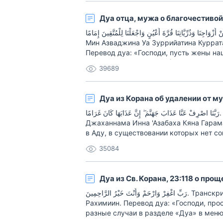
Дуа отца, мужа о благочестивой
رَبَّنَا هَبْ لَنَا مِنْ أَزْوَاجِنَا وَذُرِّيَّاتِنَا قُرَّةَ أَعْيُنٍ وَاجْعَلْنَا لِلْمُتَّقِينَ إِمَامًا. Тра
Мин Азваджина Уа Зуррийатина Куррат
Перевод дуа: «Господи, пусть жены наш
радостью наших очей » (Св. Коран, 25:7
39689
Дуа из Корана об удалении от м
رَبَّنَا اصْرِفْ عَنَّا عَذَابَ جَهَنَّمَ ۖ إِنَّ عَذَابَهَا كَانَ غَرَامًا. Транскрипция дуа: Раббанасриф 'Анна 'Азаба
Джаханнама Инна 'Азабаха Кяна Гарама
в Аду, в существовании которых нет со
на разные случаи в разделе «Дуа» в м
35084
Дуа из Св. Корана, 23:118 о про
رَبِّ اغْفِرْ وَارْحَمْ وَأَنْتَ خَيْرُ الرَّاحِمِينَ. Транскрипция дуа: Раббигфир Уархам Уа Анта Хайрур-
Рахимиин. Перевод дуа: «Господи, прос
разные случаи в разделе «Дуа» в меню