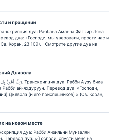
ости и прощении
ревод дуа: «Господи, мы уверовали, прости нас и
Св. Коран, 23:109). Смотрите другие дуа на
 сайта.
щений Дьявола
ция дуа: Рабби А'узу бика
а Рабби ай-яхдуруун. Перевод дуа: «Господи,
ий) Дьявола (и его приспешников) » (Св. Коран,
зные случаи в разде[…]
ах на новом месте
. Перевод дуа: «(Господи, спусти меня на