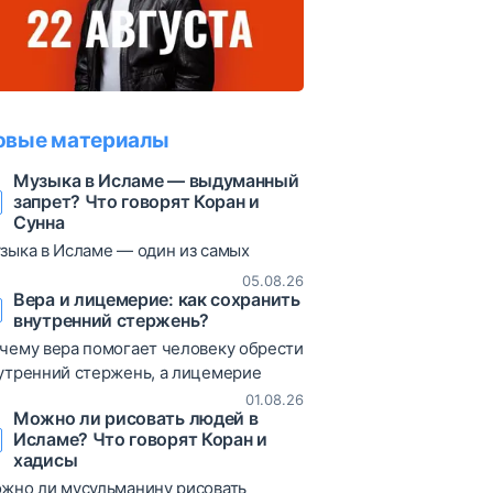
овые материалы
Музыка в Исламе — выдуманный
запрет? Что говорят Коран и
Сунна
зыка в Исламе — один из самых
суждаемых вопросов. В статье
05.08.26
збираются коранические аяты, хадисы
Вера и лицемерие: как сохранить
внутренний стержень?
различные богословские мнения,
зволяющие объективно взглянуть на
чему вера помогает человеку обрести
от вопрос.
утренний стержень, а лицемерие
иводит к постоянным сомнениям и
01.08.26
Можно ли рисовать людей в
таниям? В статье рассматриваются
Исламе? Что говорят Коран и
ты Корана, хадисы и богословские
хадисы
яснения о природе лицемерия,
жно ли мусульманину рисовать