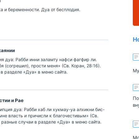
и
ка и беременности. Дуа от бесплодия.
Н
каянии
я (согрешил), прости меня» (Св. Коран, 28:16).
Му
 в разделе «Дуа» в меню сайта.
об
ра
и 
по
По
стии и Рае
эт
вн
пр
мне власть и причисли к благочестивым» (Св.
ме
 разные случаи в разделе «Дуа» в меню сайта.
ая
по
Мо