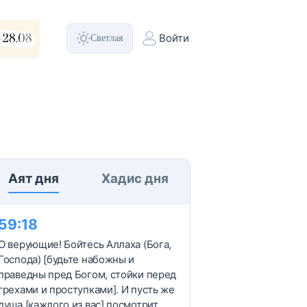
Светлая
Войти
Аят дня
Хадис дня
59
:
18
О верующие! Бойтесь Аллаха (Бога,
Господа) [будьте набожны и
праведны пред Богом, стойки перед
грехами и проступками]. И пусть же
душа [каждого из вас] посмотрит,