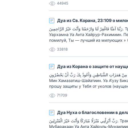
44945
Дуа из Св. Корана, 23:109 о мил
رَبَّنَا آمَنَّا فَاغْفِرْ لَنَا وَارْحَمْنَا وَأَنْتَ خَيْرُ الرَّاحِمِينَ. Транскрипция дуа: Раббана Аманна Фагфир Ляна
Уархамна Уа Анта Хайрур-Рахимиин. Пе
помилуй, Ты — лучший из милующих » (
разные случаи в разделе «Дуа» в меню
33818
Дуа из Корана о защите от нау
رَبِّ أَعُوذُ بِكَ مِنْ هَمَزَاتِ الشَّيَاطِينِ وَأَعُوذُ بِكَ رَبِّ أَنْ يَحْضُرُونِ. Транскрип
Мин Хамазатиш-Шайатиин. Уа А'узу Бик
прошу защиты у Тебя от уколов (наущен
23:97, 98). Смотрите другие дуа на ра
71709
Дуа Нуха о благословении в дел
رَبِّ أَنْزِلْنِي مُنْزَلًا مُبَارَكًا وَأَنْتَ خَيْرُ الْمُنْزِلِينَ. Транскрипция дуа: Рабби Анзильни Мунзалян
Мубаракаан Уа Анта Хайруль-Мунзилиин