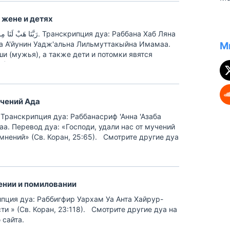
ст
по
ус
 жене и детях
ли
ду
нскрипция дуа: Раббана Хаб Ляна
ри
а А'йунин Уадж'альна Лильмуттакыйна Имамаа.
М
ст
и (мужья), а также дети и потомки явятся
4). […]
Ко
уч
учений Ада
а. Перевод дуа: «Господи, удали нас от мучений
мнений» (Св. Коран, 25:65). Смотрите другие дуа
еню сайта.
щении и помиловании
ти » (Св. Коран, 23:118). Смотрите другие дуа на
 сайта.