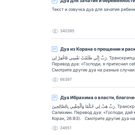
Дуа для зачатия и беременност
Текст и озвучка дуа для зачатия ребен
340395
Дуа из Корана о прощении и рас
رَبِّ إِنِّي ظَلَمْتُ نَفْسِي فَاغْفِرْ لِي. Транскрипция дуа: Рабби инни заламтy нафси фагфир ли.
Перевод дуа: «Господи, я притеснил себ
Смотрите другие дуа на разные случаи
66397
Дуа Ибрахима о власти, благоче
رَبِّ هَبْ لِي حُكْمًا وَأَلْحِقْنِي بِالصَّالِحِينَ. Транскрипция дуа: Рабби хаб ли хукмау-уа алхикни бис-
Салихиин. Перевод дуа: «Господи, дай 
Коран, 26:83). Смотрите другие дуа на
34651