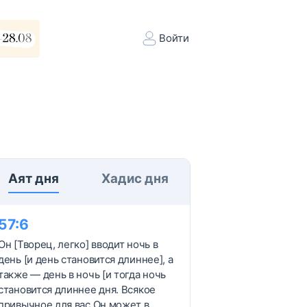
Войти
Аят дня
Хадис дня
57
:
6
Он [Творец, легко] вводит ночь в
день [и день становится длиннее], а
также — день в ночь [и тогда ночь
становится длиннее дня. Всякое
привычное для вас Он может в