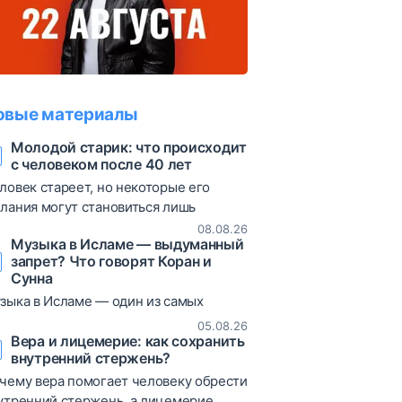
овые материалы
Молодой старик: что происходит
с человеком после 40 лет
ловек стареет, но некоторые его
лания могут становиться лишь
льнее. О жажде материальных благ,
08.08.26
Музыка в Исламе — выдуманный
стых мечтах и соблазнах зрелого
запрет? Что говорят Коран и
зраста — через пророческий хадис и
Сунна
зненные примеры.
зыка в Исламе — один из самых
суждаемых вопросов. В статье
05.08.26
збираются коранические аяты, хадисы
Вера и лицемерие: как сохранить
внутренний стержень?
различные богословские мнения,
зволяющие объективно взглянуть на
чему вера помогает человеку обрести
от вопрос.
утренний стержень, а лицемерие