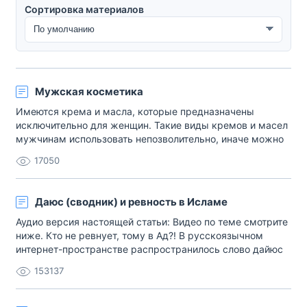
Сортировка материалов
Сортировка материалов
Мужская косметика
Имеются крема и масла, которые предназначены
исключительно для женщин. Такие виды кремов и масел
мужчинам использовать непозволительно, иначе можно
будет говорить об уподоблении женщинам, а это,
17050
согласно изречению пророка Мухаммада, запрещено.
Известно, что уподобляться (преднамеренно!)
противоположному полу в том, что присуще
Даюс (сводник) и ревность в Исламе
исключительно ему,[…]
Аудио версия настоящей статьи: Видео по теме смотрите
ниже. Кто не ревнует, тому в Ад?! В русскоязычном
интернет-пространстве распространилось слово дайюс
(даюс) в контексте того, что мусульманин непременно
153137
должен ревновать свою жену, иначе он попадет в Ад. Я
несколько раз столкнулся именно с таким практическим
выводом интернет-[…]