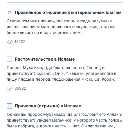
Правильное отношение к материальным благам
Статья поможет понять, где грань между разумным
использованием материального и скупостью, а также
бережливостью и расточительством.
18205
Расточительство в Исламе
Пророк Мухаммад (да благословит его Творец и
приветствует) сказал: «Он ». * «Ешьте, употребляйте в
пищу плоды в период плодоношения » (см. Св. Коран,
6:141). * «О дети Адама » (Св. Коран, 7:31). * «, знайте —
26932
Мое наказание, воистину, сурово» (Св. Коран, 14:7).
Ссылки на богословские первоисточники и комментарий:
Глагол, от которого происходит[…]
Прическа (стрижка) в Исламе
Однажды пророк Мухаммад (да благословит его Аллах и
приветствует) увидел мальчика, у которого часть головы
была побрита, а другая часть — нет. Он запретил им ,