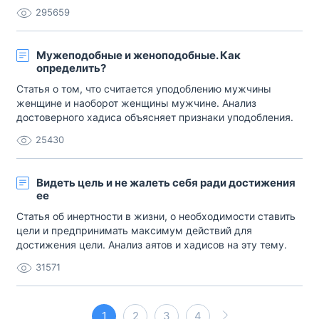
сказав: «Либо побрейте его полностью, либо не трогайте
295659
вовсе». В другом достоверном хадисе сказано, что
«пророк Мухаммад запретил аль-каза‘» . Когда у
передавшего данный хадис спросили[…]
Мужеподобные и женоподобные. Как
определить?
Статья о том, что считается уподоблению мужчины
женщине и наоборот женщины мужчине. Анализ
достоверного хадиса объясняет признаки уподобления.
25430
Видеть цель и не жалеть себя ради достижения
ее
Статья об инертности в жизни, о необходимости ставить
цели и предпринимать максимум действий для
достижения цели. Анализ аятов и хадисов на эту тему.
31571
1
2
3
4