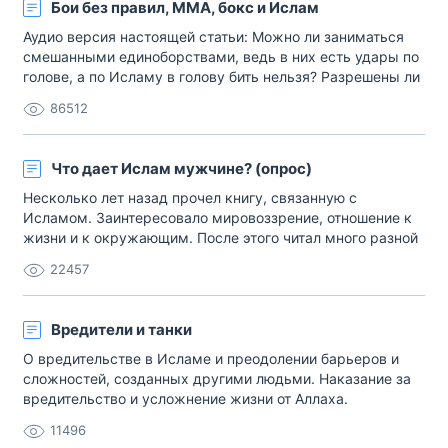
Бои без правил, MMA, бокс и Ислам
Аудио версия настоящей статьи: Можно ли заниматься
смешанными единоборствами, ведь в них есть удары по
голове, а по Исламу в голову бить нельзя? Разрешены ли
спарринги (тренировочные бои)? Как с точки зрения
86512
мусульманских канонов (Корана и Сунны) относиться к
боям без правил (ММА), что очень популярно сегодня,
особенно среди мусульманской моло[…]
Что дает Ислам мужчине? (опрос)
Несколько лет назад прочел книгу, связанную с
Исламом. Заинтересовало мировоззрение, отношение к
жизни и к окружающим. После этого читал много разной
исламской литературы. Читал ваши, Шамиль-хазрат,
22457
книги, очень понравились. Общался с русскими,
принявшими Ислам. Мужчины открытые, честные,
настоящие. Я пока решающего шага не сделал… Хотел бы
Вредители и танки
вам […]
О вредительстве в Исламе и преодолении барьеров и
сложностей, созданных другими людьми. Наказание за
вредительство и усложнение жизни от Аллаха.
11496