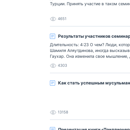
Турции. Принять участие в таком семи
4651
Результаты участников семинар
Длительность: 4:23 О чем? Люди, кото
Шамиля Аляутдинова, иногда высказыва
Гаухар. Она изменила свое мышление, 
своему участию, а участию ее мужа н
4303
Подробнее семинаре в Турции з[…]
Как стать успешным мусульма
13158
Презентация книги «Триллионе