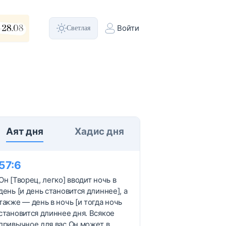
Светлая
Войти
Аят дня
Хадис дня
57
:
6
Он [Творец, легко] вводит ночь в
день [и день становится длиннее], а
также — день в ночь [и тогда ночь
становится длиннее дня. Всякое
привычное для вас Он может в