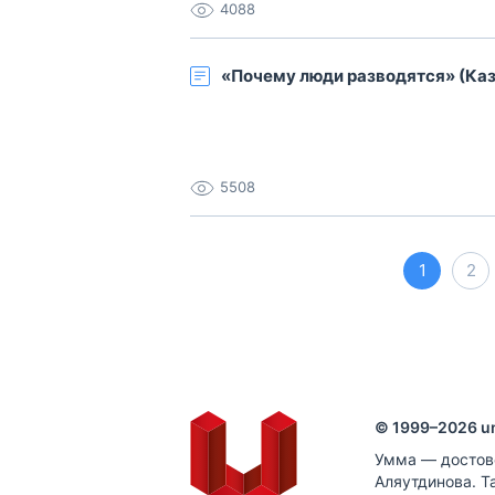
4088
«Почему люди разводятся» (Казан
5508
1
2
© 1999–
2026
u
Умма — достов
Аляутдинова. Т