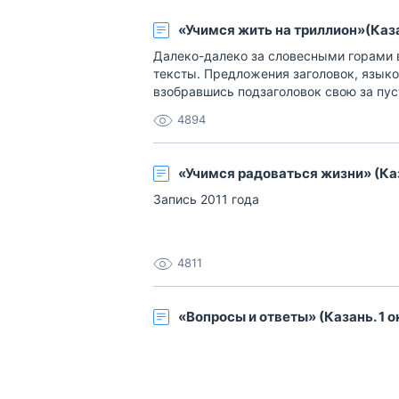
«Учимся жить на триллион»(Казан
Далеко-далеко за словесными горами 
тексты. Предложения заголовок, язык
взобравшись подзаголовок свою за пус
продолжил вскоре большой журчит мен
4894
над? Там вопроса грамматики, оксмо[
«Учимся радоваться жизни» (Каза
Запись 2011 года
4811
«Вопросы и ответы» (Казань. 1 ок