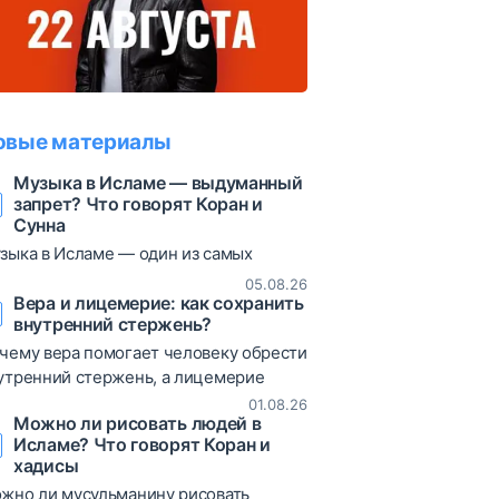
овые материалы
Музыка в Исламе — выдуманный
запрет? Что говорят Коран и
Сунна
зыка в Исламе — один из самых
суждаемых вопросов. В статье
05.08.26
збираются коранические аяты, хадисы
Вера и лицемерие: как сохранить
внутренний стержень?
различные богословские мнения,
зволяющие объективно взглянуть на
чему вера помогает человеку обрести
от вопрос.
утренний стержень, а лицемерие
иводит к постоянным сомнениям и
01.08.26
Можно ли рисовать людей в
таниям? В статье рассматриваются
Исламе? Что говорят Коран и
ты Корана, хадисы и богословские
хадисы
яснения о природе лицемерия,
жно ли мусульманину рисовать