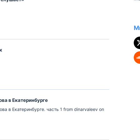
ст
по
ус
ли
ду
ри
М
ст
Ко
уч
к
ва в Екатеринбурге
а в Екатеринбурге. часть 1 from dinarvaleev on