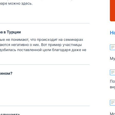
наре можно здесь.
а в Турции
Н
рые не понимают, что происходит на семинарах
ются негативно о них. Вот пример участницы
добилась поставленной цели благодаря даже не
а семинаре Шамиля Аляутдинова.
Му
об
ра
нином?
и 
по
По
эт
вн
пр
ме
ая
по
Мо
р слушает»